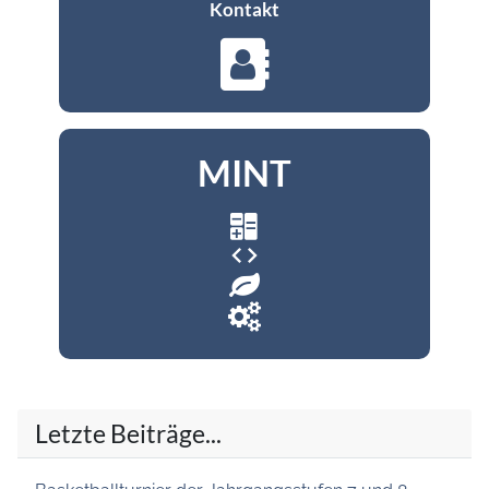
Kontakt
MINT
code
Letzte Beiträge...