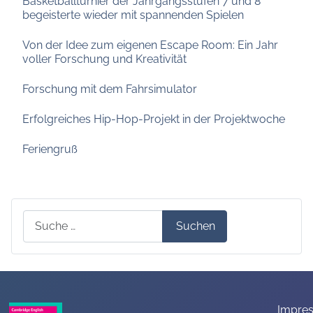
Basketballturnier der Jahrgangsstufen 7 und 8
begeisterte wieder mit spannenden Spielen
Von der Idee zum eigenen Escape Room: Ein Jahr
voller Forschung und Kreativität
Forschung mit dem Fahrsimulator
Erfolgreiches Hip-Hop-Projekt in der Projektwoche
Feriengruß
Suchen
Suchen
Impre