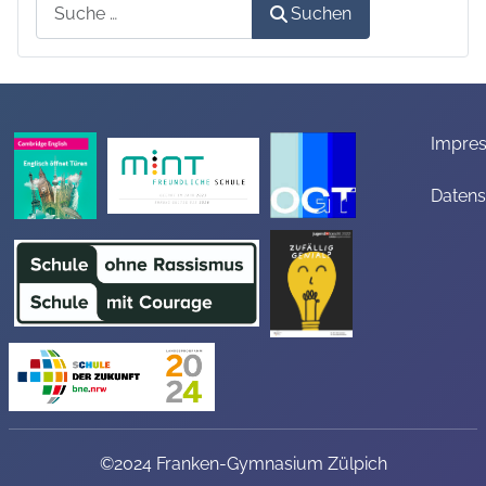
Suchen
Suchen
Impre
Datens
©2024 Franken-Gymnasium Zülpich