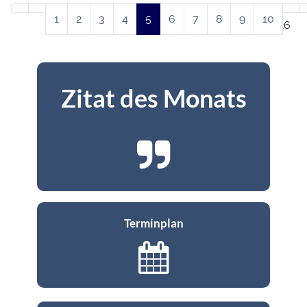
Beiträge
1
2
3
4
5
6
7
8
9
10
Seite 5 von 26
Zitat des Monats
Terminplan