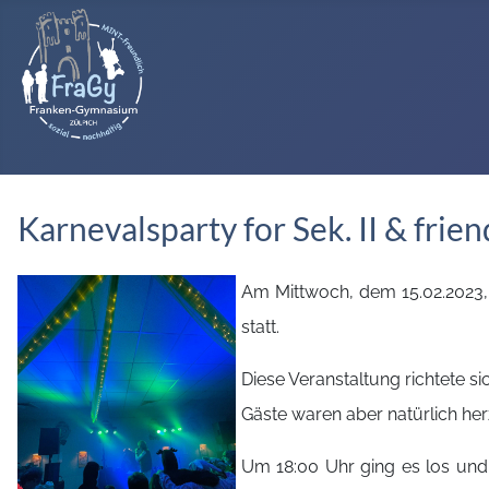
Karnevalsparty for Sek. II & frien
Am Mittwoch, dem 15.02.2023, 
statt.
Diese Veranstaltung richtete s
Gäste waren aber natürlich he
Um 18:00 Uhr ging es los und 