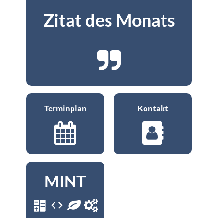
Zitat des Monats
Terminplan
Kontakt
MINT
code