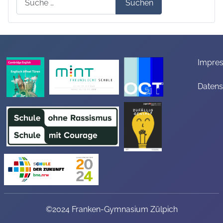
Suchen
Impre
Datens
©2024 Franken-Gymnasium Zülpich